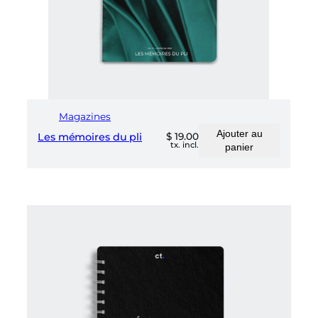
Magazines
Ajouter au
Les mémoires du pli
$
19.00
tx. incl.
panier