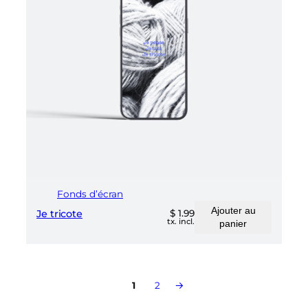
Fonds d’écran
Ajouter au
Je tricote
$
1.99
tx. incl.
panier
→
1
2