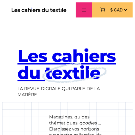
Aller
au
contenu
Les cahiers
du
textile
LA REVUE DIGITALE QUI PARLE DE LA
MATIÈRE
Magazines, guides
thématiques,
goodies
…
Élargissez vos horizons
avec notre collection de